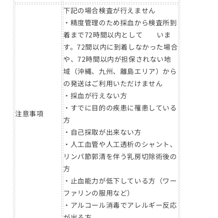
下記の場合検査が行えません
・精度管理のため採血から検査所到
着まで72時間以内として いま
す。72間
以内に到着しなかった場合
や、72時間以内が担保されない地
域（沖縄、九州、離島エリア）から
の発送はご利用いただけません
・採血が行えない方
・すでに目的の疾患に罹患している
注意事項
方
・自己採取が出来ない方
・人工血管や人工透析のシャント、
リンパ節郭清を伴う乳房切除術後の
方
・止血能力が低下している方（ワー
ファリンの服用など）
・アルコール消毒でアレルギー反応
が出る方